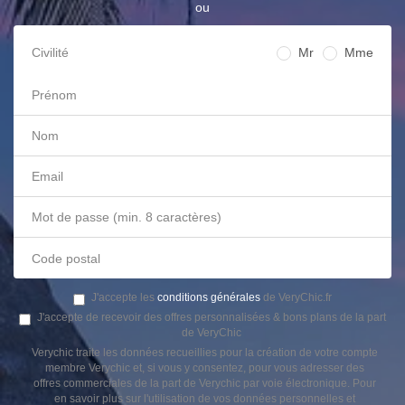
ou
Civilité
Mr
Mme
J'accepte les
conditions générales
de VeryChic.fr
J'accepte de recevoir des offres personnalisées & bons plans de la part
de VeryChic
Verychic traite les données recueillies pour la création de votre compte
membre Verychic et, si vous y consentez, pour vous adresser des
offres commerciales de la part de Verychic par voie électronique. Pour
en savoir plus sur l'utilisation de vos données personnelles et